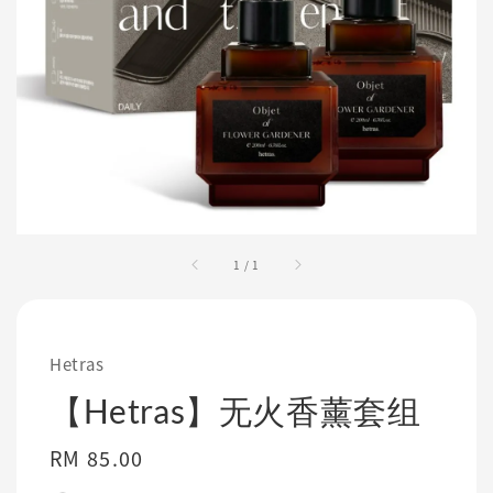
1
/
1
Hetras
【Hetras】无火香薰套组
Regular
RM 85.00
price