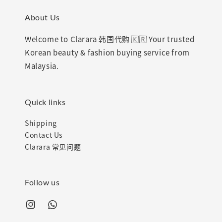
About Us
Welcome to Clarara 韩国代购 🇰🇷 Your trusted
Korean beauty & fashion buying service from
Malaysia.
Quick links
Shipping
Contact Us
Clarara 常见问题
Follow us