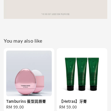
You may also like
Tamburins 蛋型润唇膏
【Hetras】牙膏
Regular
RM 99.00
Regular
RM 59.00