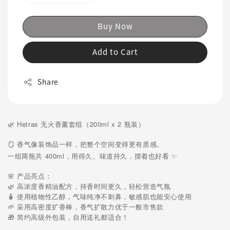
Buy Now
Add to Cart
Share
🌿 Hetras 无火香薰套组（200ml x 2 瓶装）
🪞 香气像装饰品一样，把整个空间变得更有质感。
一组两瓶共 400ml，用得久、味道持久，摆着也好看 ✨
🌸 产品亮点：
🌿 高浓度香精油配方，持香时间更久，轻松营造气氛
🧴 使用植物性乙醇，气味纯净不刺鼻，敏感肌也能安心使用
🌱 采用高密度扩香棒，香气扩散力优于一般市售款
🎁 简约高级外包装，自用送礼都适合！