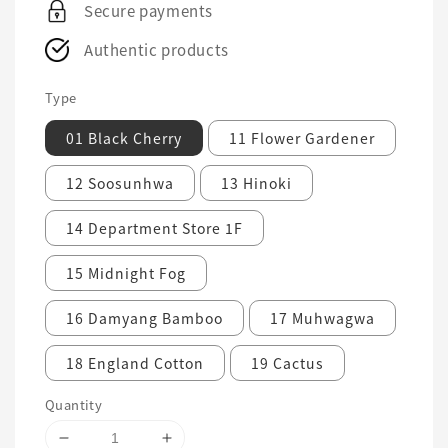
Secure payments
Authentic products
Type
01 Black Cherry
11 Flower Gardener
12 Soosunhwa
13 Hinoki
14 Department Store 1F
15 Midnight Fog
16 Damyang Bamboo
17 Muhwagwa
18 England Cotton
19 Cactus
Quantity