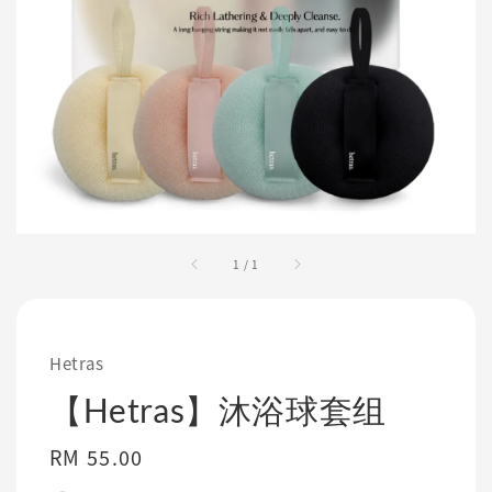
1
/
1
Hetras
【Hetras】沐浴球套组
Regular
RM 55.00
price