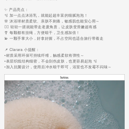
✨ 产品亮点：
🫧 加一点点沐浴乳，就能起超丰富的细腻泡泡！
🌸 沐浴球材质柔软、亲肤不刺痛，敏感肌也能安心用～
🧖‍♀️ 轻轻一搓就能带走老废角质，让皮肤变滑嫩超有感
🎐 每颗都有挂绳，方便晾干，卫生感加倍！
💫 一颗手掌大小，好拿好握，不占空间也适合旅行带着走
📌 Clarara 小提醒：
•材质采用环保可持续纤维，触感柔软有弹性～
•表层织线结构细密，不会刮伤皮肤，也更容易起泡 🫧
•
加入抗菌设计，使用后冲水晾干即可，浴室也不发霉不闷味～