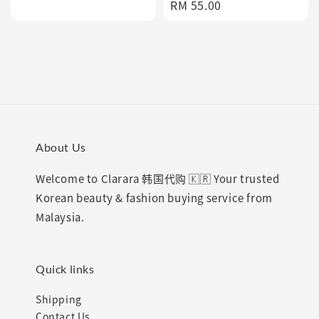
Regular
RM 55.00
price
price
About Us
Welcome to Clarara 韩国代购 🇰🇷 Your trusted
Korean beauty & fashion buying service from
Malaysia.
Quick links
Shipping
Contact Us