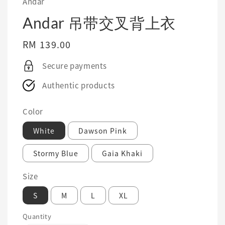
Andar
Andar 吊带交叉背上衣
Regular
RM 139.00
price
Secure payments
Authentic products
Color
White
Dawson Pink
Stormy Blue
Gaia Khaki
Size
S
M
L
XL
Quantity