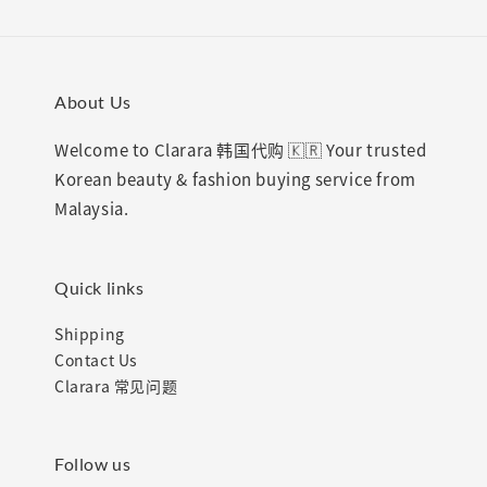
About Us
Welcome to Clarara 韩国代购 🇰🇷 Your trusted
Korean beauty & fashion buying service from
Malaysia.
Quick links
Shipping
Contact Us
Clarara 常见问题
Follow us