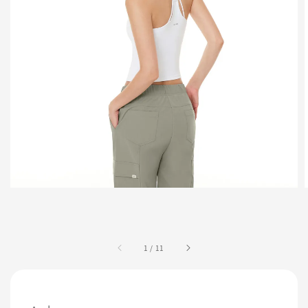
1
/
11