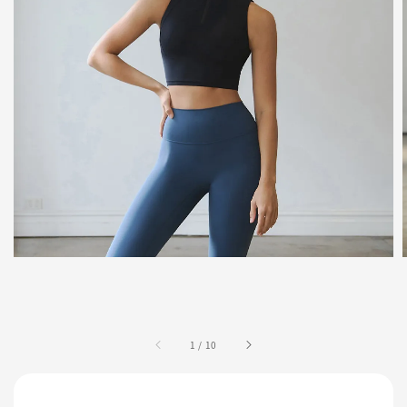
1
/
10