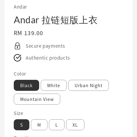
Andar
Andar 拉链短版上衣
Regular
RM 139.00
price
Secure payments
Authentic products
Color
Black
White
Urban Night
Mountain View
Size
S
M
L
XL