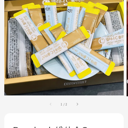
1
/
2