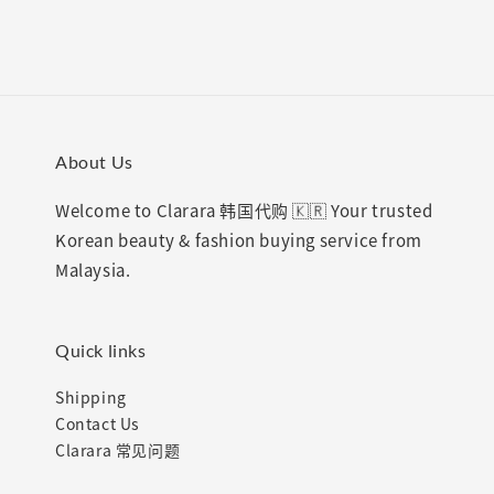
About Us
Welcome to Clarara 韩国代购 🇰🇷 Your trusted
Korean beauty & fashion buying service from
Malaysia.
Quick links
Shipping
Contact Us
Clarara 常见问题