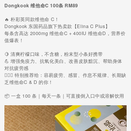
Dongkook 维他命C 100条 RM89
🔥 朴彩英同款维他命 C！
Dongkook 东国药品旗下热卖款【Elina C Plus】
每条含高达 2000mg 维他命C + 400IU 维他命D，营养价
值爆表！
🍋 清爽柠檬口味，不含糖，粉末型小条好携带
💪 增强免疫力、抗氧化美白、改善皮肤黯沉、帮助身体
对抗疲劳感
👩🏻‍⚕️ 特别推荐给：容易疲劳、感冒、作息不规律、长期缺
乏维他命C & D 的你！
100
📦
一盒
条
｜
每天一条
｜
可直接倒入口中或溶解饮用