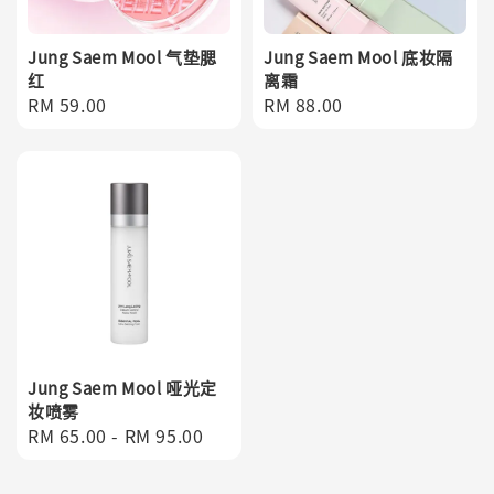
Jung Saem Mool 气垫腮
Jung Saem Mool 底妆隔
红
离霜
Regular
RM 59.00
Regular
RM 88.00
price
price
Jung Saem Mool 哑光定
妆喷雾
Regular
RM 65.00
-
RM 95.00
price