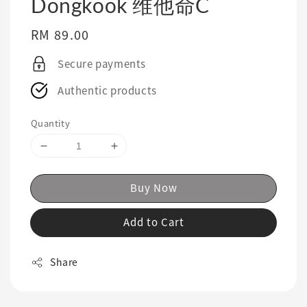
Dongkook 维他命C
Regular
RM 89.00
price
Secure payments
Authentic products
Quantity
Buy Now
Add to Cart
Share