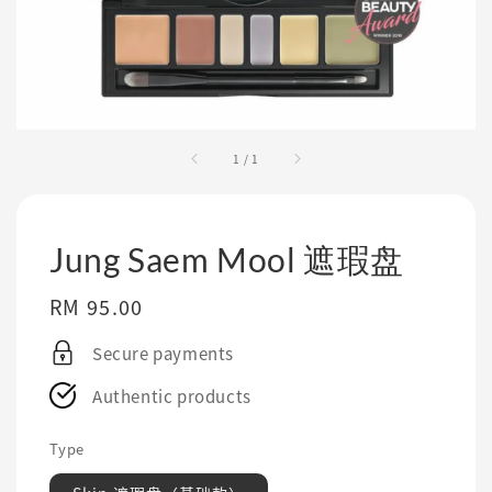
1
/
1
Jung Saem Mool 遮瑕盘
Regular
RM 95.00
price
Secure payments
Authentic products
Type