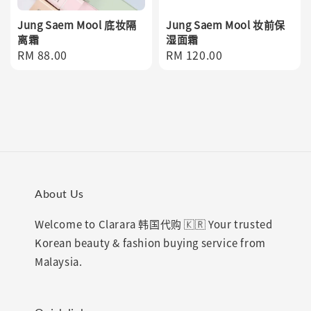
Jung Saem Mool 底妆隔
Jung Saem Mool 妆前保
离霜
湿面霜
Regular
RM 88.00
Regular
RM 120.00
price
price
About Us
Welcome to Clarara 韩国代购 🇰🇷 Your trusted
Korean beauty & fashion buying service from
Malaysia.