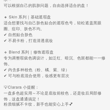
可以根据自己的肌肤问题，自由选择适合的盘！
🔸 Skin 系列｜基础遮瑕盘
适合想要找与自己肤色贴合的遮瑕色号，轻松遮盖黑眼
圈、痘印、肤色不均。
自然贴合肤色
✔
不易卡粉，打造清透底妆
✔
🔹 Blend 系列｜修饰遮瑕盘
专为调整瑕疵色调设计，如泛红、暗沉、色斑都能一一修
饰。
内含多种校色（粉、橘、紫、绿）
✔
可与粉底混合使用，妆感更有层次
✔
💡Clarara 小提醒：
一盘多色超实用～不论是底妆前校色，还是妆后局部修
饰，这盘通通搞定！
粉质细腻不卡纹，新手也能安心上手
💕