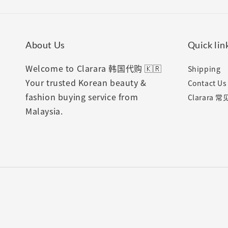
About Us
Quick lin
Welcome to Clarara 韩国代购 🇰🇷
Shipping
Your trusted Korean beauty &
Contact Us
fashion buying service from
Clarara 
Malaysia.