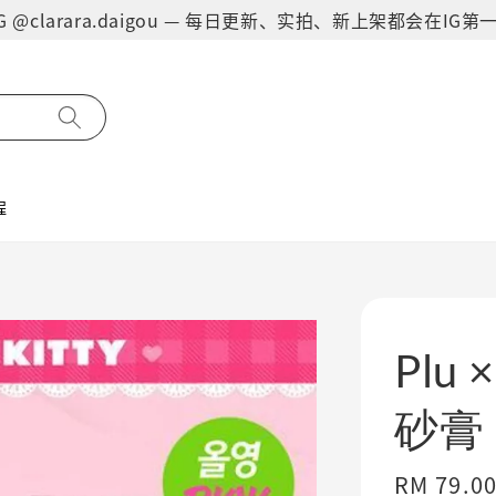
on IG @clarara.daigou — 每日更新、实拍、新上架都会在I
程
Plu 
砂膏
Regular
RM 79.0