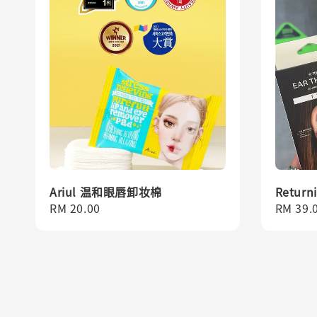
Ariul 温和眼唇卸妆棉
Return
Regular
RM 20.00
Regula
RM 39.
price
price