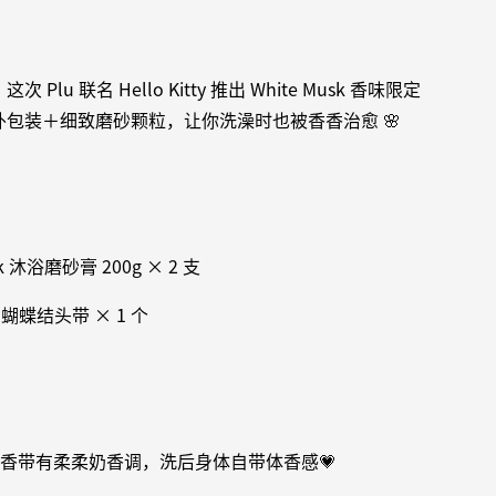
Plu 联名 Hello Kitty 推出 White Musk 香味限定
包装＋细致磨砂颗粒，让你洗澡时也被香香治愈 🌸
sk 沐浴磨砂膏 200g × 2 支
tty 蝴蝶结头带 × 1 个
k 白麝香带有柔柔奶香调，洗后身体自带体香感💗