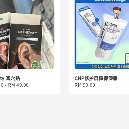
ity 耳穴贴
CNP修护屏障保湿霜
r
00
-
RM 49.00
Regular
RM 90.00
price