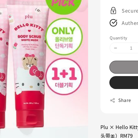
price
Secur
Authen
Quantity
Share
Plu × Hello 
头带🎀）RM79