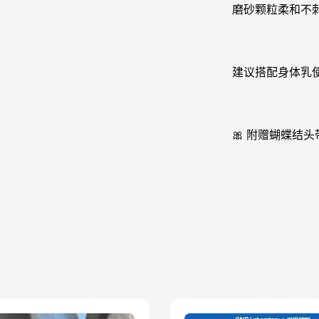
磨砂颗粒柔和不
建议搭配身体乳
🎀 附赠蝴蝶结