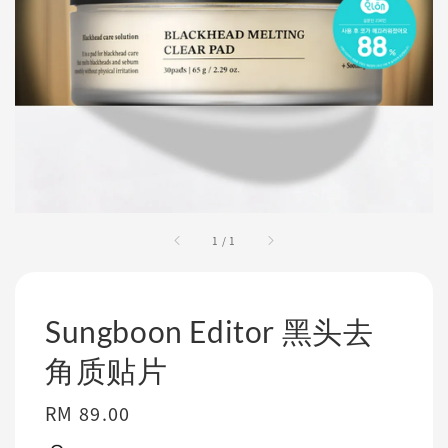
1
/
1
Sungboon Editor 黑头去
角质贴片
Regular
RM 89.00
price