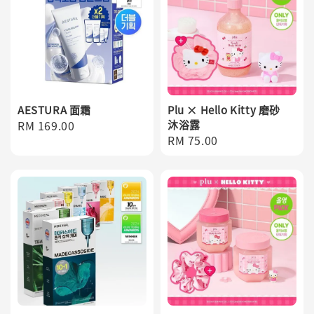
AESTURA 面霜
Plu × Hello Kitty 磨砂
Regular
RM 169.00
沐浴露
Regular
RM 75.00
price
price