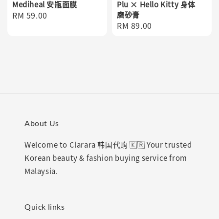
Mediheal 安瓶面膜
Plu × Hello Kitty 身体
Regular
RM 59.00
磨砂膏
Regular
RM 89.00
price
price
About Us
Welcome to Clarara 韩国代购 🇰🇷 Your trusted
Korean beauty & fashion buying service from
Malaysia.
Quick links