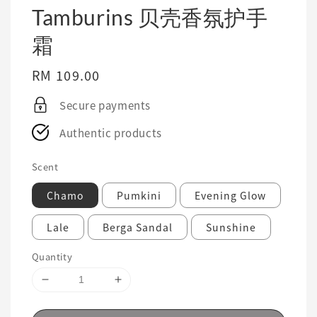
Tamburins 贝壳香氛护手
霜
Regular
RM 109.00
price
Secure payments
Authentic products
Scent
Chamo
Pumkini
Evening Glow
Lale
Berga Sandal
Sunshine
Quantity