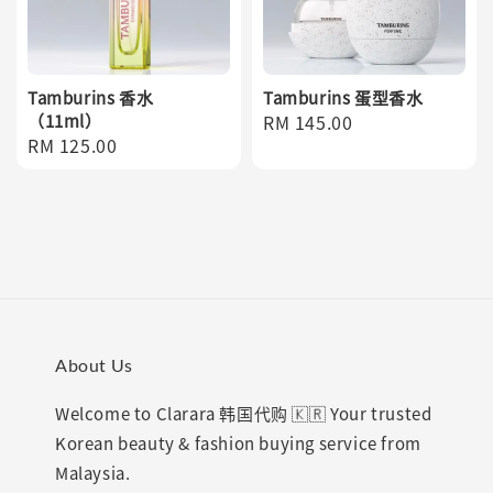
Tamburins 香水
Tamburins 蛋型香水
（11ml）
Regular
RM 145.00
Regular
RM 125.00
price
price
About Us
Welcome to Clarara 韩国代购 🇰🇷 Your trusted
Korean beauty & fashion buying service from
Malaysia.