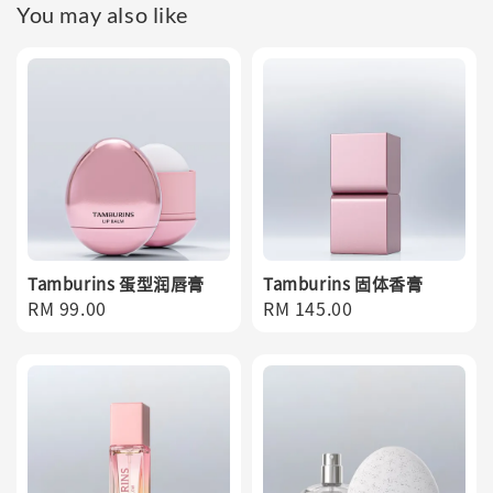
You may also like
Tamburins 蛋型润唇膏
Tamburins 固体香膏
Regular
RM 99.00
Regular
RM 145.00
price
price