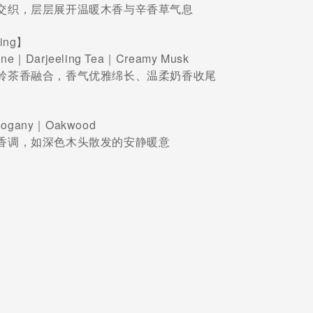
交织，层层展开温暖木香与辛香草气息
eling】
gne｜Darjeeling Tea｜Creamy Musk
岭茶香融合，香气优雅绵长、温柔奶香收尾
hogany｜Oakwood
香调，如深色木头散发的安静暖意