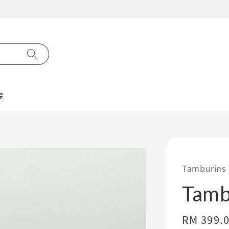
on IG @clarara.daigou — 每日更新、实拍、新上架都会在I
程
Tamburins
Tam
Regular
RM 399.