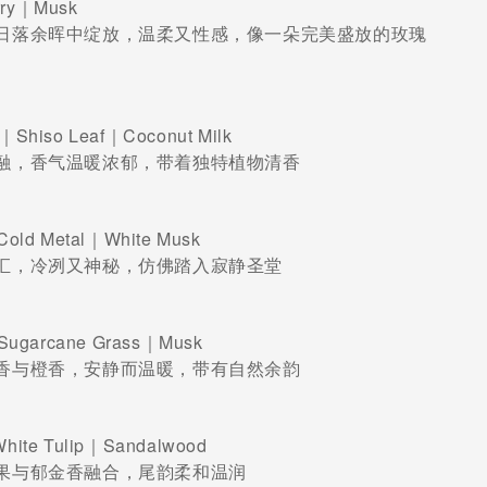
rry｜Musk
日落余晖中绽放，温柔又性感，像一朵完美盛放的玫瑰
｜Shiso Leaf｜Coconut Milk
融，香气温暖浓郁，带着独特植物清香
】
Cold Metal｜White Musk
汇，冷冽又神秘，仿佛踏入寂静圣堂
n】
｜Sugarcane Grass｜Musk
香与橙香，安静而温暖，带有自然余韵
White Tulip｜Sandalwood
果与郁金香融合，尾韵柔和温润