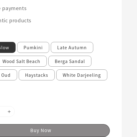
e payments
tic products
Glow
Pumkini
Late Autumn
Wood Salt Beach
Berga Sandal
 Oud
Haystacks
White Darjeeling
Buy Now