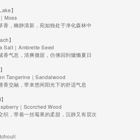
e Lake】
e｜Moss
草香，幽静清新，宛如独处于净化森林中
Beach】
 Salt｜Ambrette Seed
咸香气息，清爽微甜，仿佛回到慵懒夏日
al】
en Tangerine｜Sandalwood
檀香交融，带来悠闲阳光下的舒适气息
ud】
aspberry｜Scorched Wood
交织，带着一丝莓果的柔甜，沉静又有层次
chouli