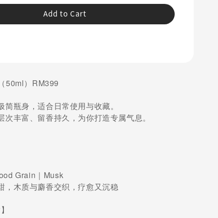
Add to Cart
水（50ml）RM399
极简瓶身，适合日常使用与收藏。
层次丰富、留香持久，为你打造专属气息。
ood Grain｜Musk
甜，木质与麝香交织，疗愈又沉稳
ow】