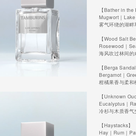
【Bather in th
Mugwort｜Lak
雾气环绕的湖畔
【Wood Salt 
Rosewood｜Sea
海风吹过林间的
【Berga Sand
Bergamot｜Gre
柑橘果香与柔和
【Unknown O
Eucalyptus｜R
冷杉与木质香气
【Haystacks】
Hay｜Rum｜Pat