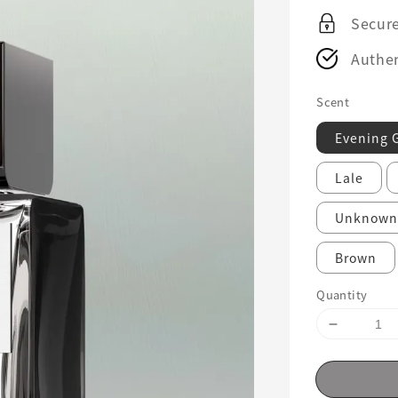
price
Secur
Authen
Scent
Evening 
Lale
Unknown
Brown
Quantity