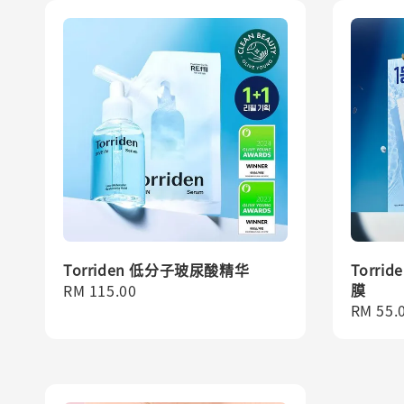
Torriden 低分子玻尿酸精华
Torr
膜
Regular
RM 115.00
Regula
RM 55.
price
price