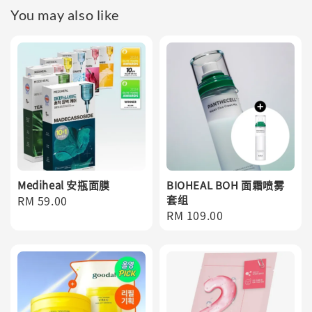
You may also like
Mediheal 安瓶面膜
BIOHEAL BOH 面霜喷雾
Regular
RM 59.00
套组
Regular
RM 109.00
price
price