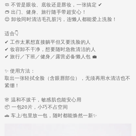
🧼 不管是眼妆、底妆还是唇妆，一张搞定
✔
👝 出门、健身、旅行随手带超安心！
😌 卸妆同时清洁毛孔脏污，连懒人都能爱上洗脸！
适合👇
工作太累想直接躺平但又要洗脸的人
✔
妆容卸不干净，想要随时急救清洁的人
✔
旅行／下班／健身／露营必备懒人包 💼
✔
✨ 使用方法：
取出一张轻拭全脸（含眼唇部位），无须再用水清洁也不
紧绷！
🌸 温和不拔干，敏感肌也能安心用
📦 一包20片，小巧不占空间
/
🚗
车上
包里放一包，随时都能焕然一新
✨