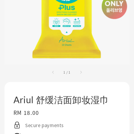
1
/
1
Ariul 舒缓洁面卸妆湿巾
Regular
RM 18.00
price
Secure payments