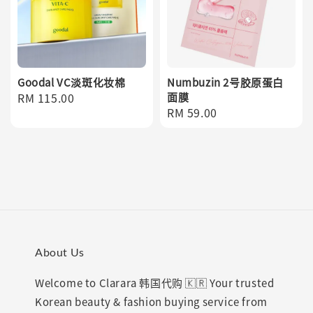
Goodal VC淡斑化妆棉
Numbuzin 2号胶原蛋白
Regular
RM 115.00
面膜
Regular
RM 59.00
price
price
About Us
Welcome to Clarara 韩国代购 🇰🇷 Your trusted
Korean beauty & fashion buying service from