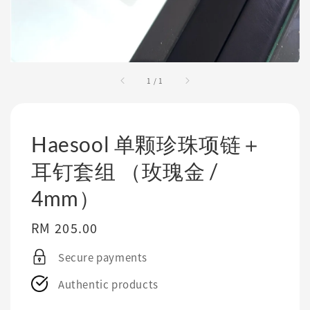
1
/
1
Haesool 单颗珍珠项链＋
耳钉套组 （玫瑰金 /
4mm）
Regular
RM 205.00
price
Secure payments
Authentic products