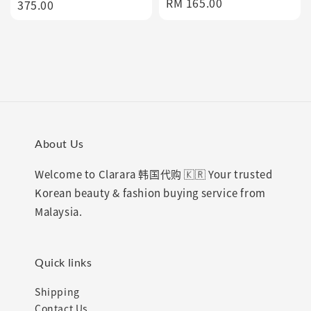
Regular
RM 165.00
price
375.00
price
About Us
Welcome to Clarara 韩国代购 🇰🇷 Your trusted
Korean beauty & fashion buying service from
Malaysia.
Quick links
Shipping
Contact Us