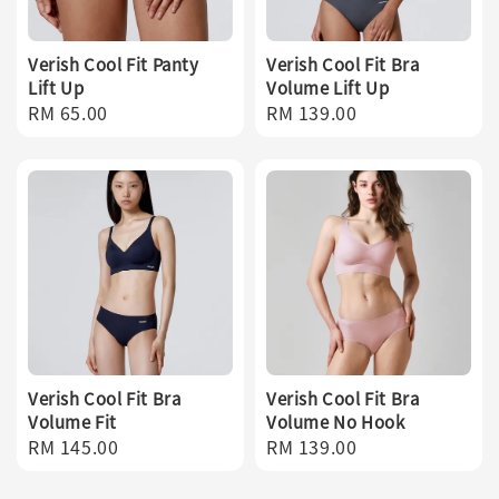
Verish Cool Fit Panty
Verish Cool Fit Bra
Lift Up
Volume Lift Up
Regular
RM 65.00
Regular
RM 139.00
price
price
Verish Cool Fit Bra
Verish Cool Fit Bra
Volume Fit
Volume No Hook
Regular
RM 145.00
Regular
RM 139.00
price
price