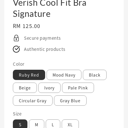
Verish Cool Fit Bra
Signature
Regular
RM 125.00
price
Secure payments
Authentic products
Color
Ruby Red
Mood Navy
Black
Beige
Ivory
Pale Pink
Circular Gray
Gray Blue
Size
S
M
L
XL