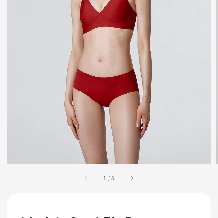
1
/
8